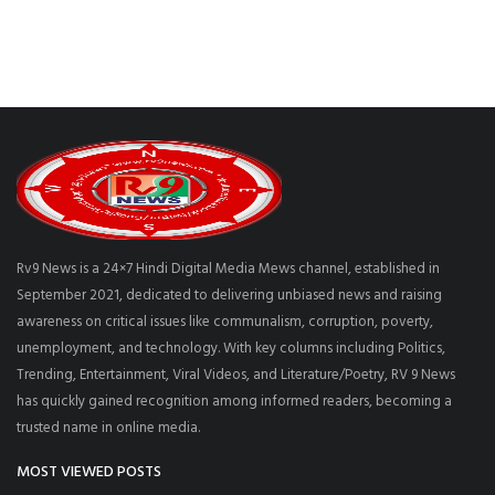
Rv9 News is a 24×7 Hindi Digital Media Mews channel, established in
September 2021, dedicated to delivering unbiased news and raising
awareness on critical issues like communalism, corruption, poverty,
unemployment, and technology. With key columns including Politics,
Trending, Entertainment, Viral Videos, and Literature/Poetry, RV 9 News
has quickly gained recognition among informed readers, becoming a
trusted name in online media.
MOST VIEWED POSTS