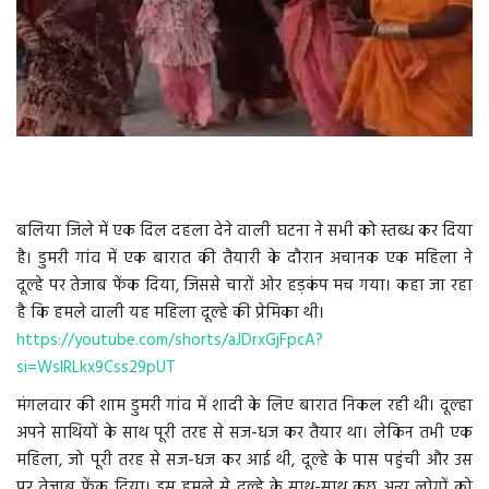
वीडियो
गैलरी
अंतरराष्ट्रीय
राजनीति
बलिया जिले में एक दिल दहला देने वाली घटना ने सभी को स्तब्ध कर दिया
है। डुमरी गांव में एक बारात की तैयारी के दौरान अचानक एक महिला ने
मौसम समाचार
दूल्हे पर तेजाब फेंक दिया, जिससे चारों ओर हड़कंप मच गया। कहा जा रहा
है कि हमले वाली यह महिला दूल्हे की प्रेमिका थी।
दिल्ली
https://youtube.com/shorts/aJDrxGjFpcA?
si=WsIRLkx9Css29pUT
उत्तर प्रदेश
मंगलवार की शाम डुमरी गांव में शादी के लिए बारात निकल रही थी। दूल्हा
व्यापार/रोजगार
अपने साथियों के साथ पूरी तरह से सज-धज कर तैयार था। लेकिन तभी एक
महिला, जो पूरी तरह से सज-धज कर आई थी, दूल्हे के पास पहुंची और उस
महाराष्ट्र
पर तेजाब फेंक दिया। इस हमले से दूल्हे के साथ-साथ कुछ अन्य लोगों को