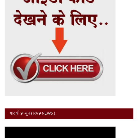
आर वी 9 न्यूज़ ( RV9 NEWS )