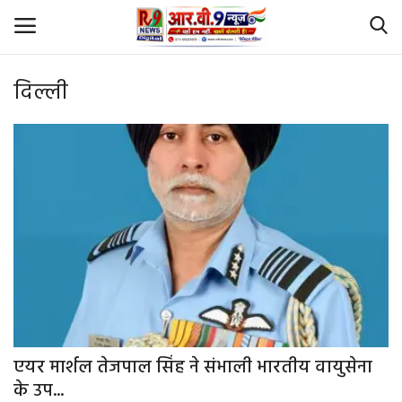
दिल्ली
Login
Register
Home
Id Card Verification
About Us
Contact
YouTube
एयर मार्शल तेजपाल सिंह ने संभाली भारतीय वायुसेना
के उप...
राष्‍ट्रीय