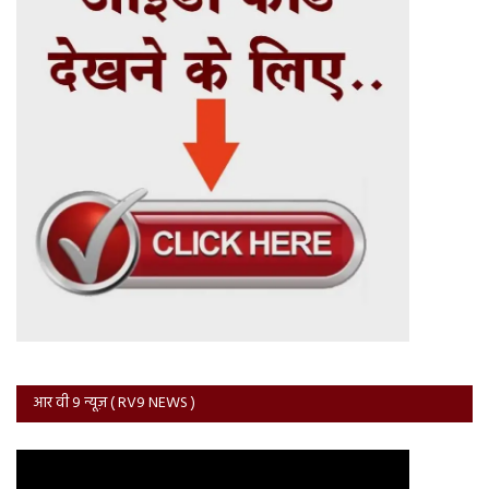
आर वी 9 न्यूज़ ( RV9 NEWS )