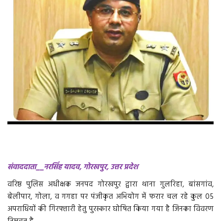
वीडियो
गैलरी
अंतरराष्ट्रीय
राजनीति
मौसम समाचार
दिल्ली
संवाददाता__नरसिंह यादव, गोरखपुर, उत्तर प्रदेश
उत्तर प्रदेश
वरिष्ठ पुलिस अधीक्षक जनपद गोरखपुर द्वारा थाना गुलरिहा, बांसगांव,
व्यापार/रोजगार
बेलीपार, गोला, व गगहा पर पंजीकृत अभियोग में फरार चल रहे कुल 05
अपराधियों की गिरफ्तारी हेतु पुरस्कार घोषित किया गया है जिनका विवरण
महाराष्ट्र