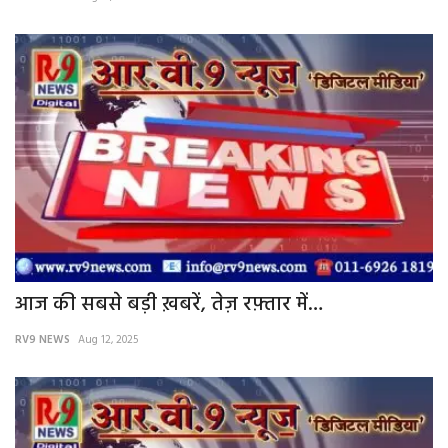
वीडियो
गैलरी
अंतरराष्ट्रीय
राजनीति
मौसम समाचार
दिल्ली
आज की सबसे बड़ी ख़बरें, तेज़ रफ़्तार में…
उत्तर प्रदेश
RV9 NEWS
Aug 12, 2025
व्यापार/रोजगार
महाराष्ट्र