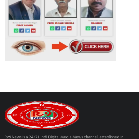
Rv9 News is a 24×7 Hindi Digital Media Mews channel, established in