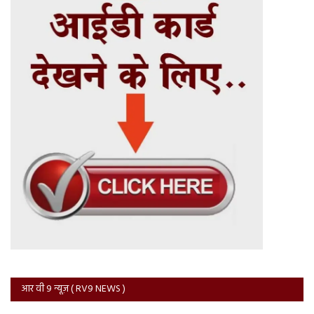
आर वी 9 न्यूज़ ( RV9 NEWS )