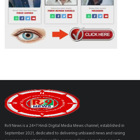
Rv9 News is a 24×7 Hindi Digital Media Mews channel, established in
September 2021, dedicated to delivering unbiased news and raising