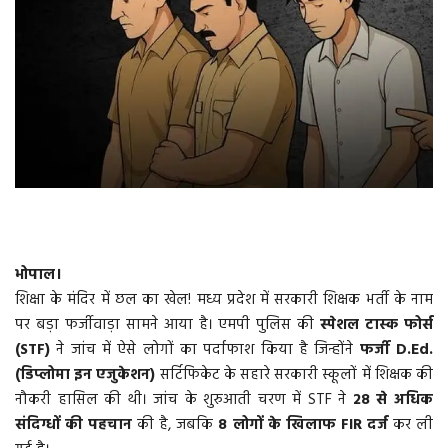
वीडियो
गैलरी
अंतरराष्ट्रीय
राजनीति
मौसम समाचार
भोपाल।
दिल्ली
शिक्षा के मंदिर में छल का खेल! मध्य प्रदेश में सरकारी शिक्षक भर्ती के नाम
पर बड़ा फर्जीवाड़ा सामने आया है। एमपी पुलिस की
स्पेशल टास्क फोर्स
उत्तर प्रदेश
(STF)
ने जांच में ऐसे लोगों का पर्दाफाश किया है जिन्होंने
फर्जी D.Ed.
(डिप्लोमा इन एजुकेशन)
सर्टिफिकेट के सहारे सरकारी स्कूलों में शिक्षक की
व्यापार/रोजगार
नौकरी हासिल की थी। जांच के शुरुआती चरण में STF ने
28 से अधिक
संदिग्धों की पहचान
की है, जबकि
8 लोगों के खिलाफ FIR दर्ज
कर ली
महाराष्ट्र