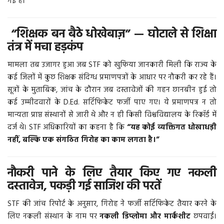
गई है।
More
“शिक्षक बन बैठे धोखेबाज़” — घोटाले से शिक्षा
तंत्र में मचा हड़कंप
बिहार
मामला तब उजागर हुआ जब STF को खुफिया जानकारी मिली कि राज्य के
संस्कृति, धर्म और आस्था
कई जिलों में कुछ शिक्षक संदिग्ध प्रमाणपत्रों के आधार पर नौकरी कर रहे हैं।
सूत्रों के मुताबिक, जांच के दौरान जब दस्तावेजों की गहन छानबीन हुई तो
राशिफल
कई उम्मीदवारों के D.Ed. सर्टिफिकेट फर्जी पाए गए। ये प्रमाणपत्र न तो
मान्यता प्राप्त संस्थानों से जारी थे और न ही किसी विश्वविद्यालय के रिकॉर्ड में
दर्ज थे। STF अधिकारियों का कहना है कि
“यह कोई व्यक्तिगत धोखाधड़ी
नहीं, बल्कि एक संगठित गिरोह का काम लगता है।”
नौकरी पाने के लिए तैयार किए गए नकली
दस्तावेज, पकड़ी गई साजिश की परतें
STF की जांच रिपोर्ट के अनुसार, गिरोह ने फर्जी सर्टिफिकेट तैयार करने के
लिए नकली संस्थान के नाम पर
नकली डिप्लोमा और मार्कशीट
छपवाईं।