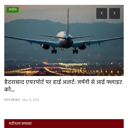
राष्‍ट्रीय
े
हैदराबाद एयरपोर्ट पर हाई अलर्ट: जर्मनी से आई फ्लाइट
न
को...
क
RV9 NEWS
May 15, 2026
RV
नवीनतम समाचार