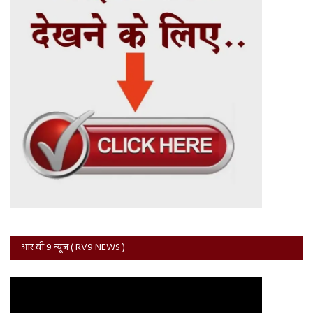
आर वी 9 न्यूज़ ( RV9 NEWS )