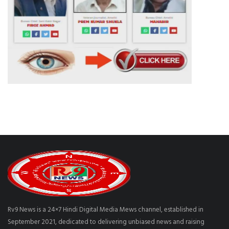
Rv9 News is a 24×7 Hindi Digital Media Mews channel, established in
September 2021, dedicated to delivering unbiased news and raising