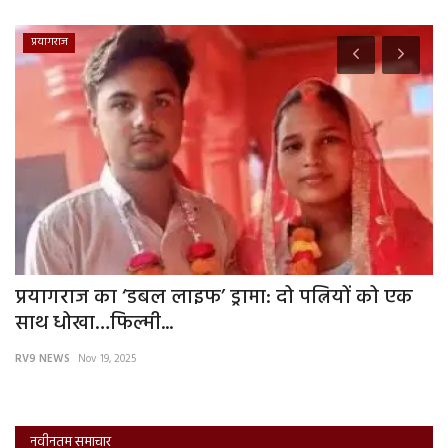
प्रयागराज
े
प्रयागराज का ‘डबल लाइफ’ ड्रामा: दो पत्नियों को एक
म
साथ धोखा…फिल्मी...
अ
RV9 NEWS
Nov 19, 2025
RV
नवीनतम समाचार