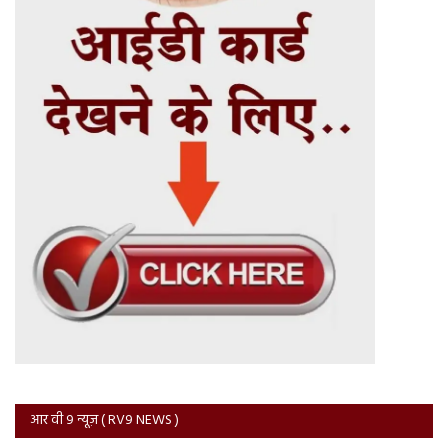
आर वी 9 न्यूज़ ( RV9 NEWS )