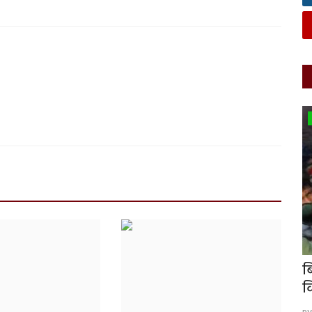
मनोरंजन
ज़ा, 23
महाकुंभ में माला बेचने वाली मोनालिसा की
ब
किस्मत बदली: अब...
व