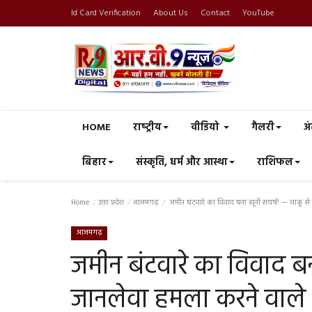
Id Card Verification
About Us
Contact
YouTube
HOME
राष्‍ट्रीय
वीडियो
गैलरी
अं
बिहार
संस्कृति, धर्म और आस्था
राशिफल
Home
उत्तर प्रदेश
आजमगढ़
जमीन बंटवारे का विवाद बना खूनी संघर्ष! — चाकू स
आजमगढ़
जमीन बंटवारे का विवाद बन
जानलेवा हमला करने वाले 