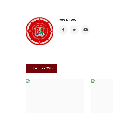
RV9 NEWS
अमेठी
RELATED POSTS
सरकारी जमीन पर भू-माफियाओं का कब्
साल से इंसाफ की...