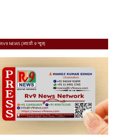
RV9 NEWS (आर.वी. 9 न्यूज़)