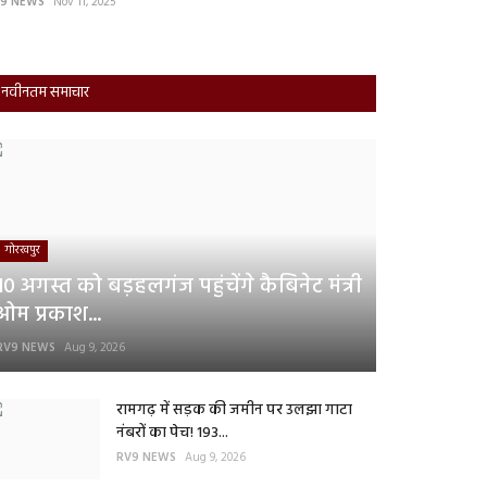
9 NEWS
Nov 11, 2025
RV9 NEWS
Oct 22, 
नवीनतम समाचार
गोरखपुर
10 अगस्त को बड़हलगंज पहुंचेंगे कैबिनेट मंत्री
ओम प्रकाश...
RV9 NEWS
Aug 9, 2026
रामगढ़ में सड़क की जमीन पर उलझा गाटा
नंबरों का पेच! 193...
RV9 NEWS
Aug 9, 2026