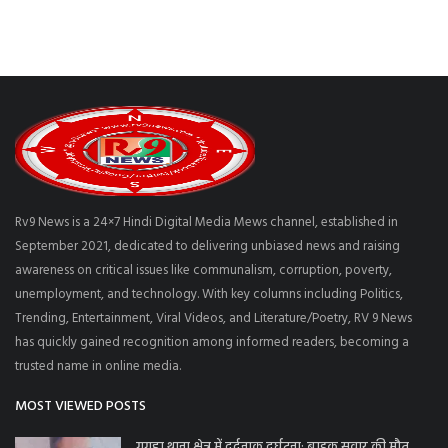
Rv9 News is a 24×7 Hindi Digital Media Mews channel, established in
September 2021, dedicated to delivering unbiased news and raising
awareness on critical issues like communalism, corruption, poverty,
unemployment, and technology. With key columns including Politics,
Trending, Entertainment, Viral Videos, and Literature/Poetry, RV 9 News
has quickly gained recognition among informed readers, becoming a
trusted name in online media.
MOST VIEWED POSTS
गगहा थाना क्षेत्र में दर्दनाक दुर्घटना: बाइक सवार की मौत,...