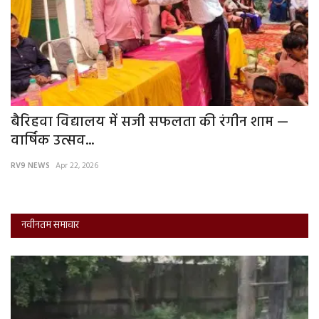
ी
बैरिहवा विद्यालय में सजी सफलता की रंगीन शाम —
इन
वार्षिक उत्सव...
स
RV9 NEWS
Apr 22, 2026
RV
नवीनतम समाचार