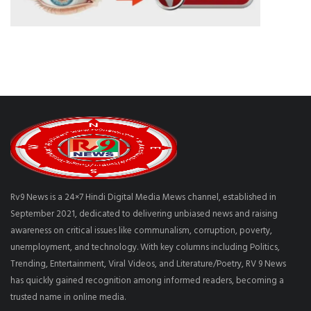
Rv9 News is a 24×7 Hindi Digital Media Mews channel, established in
September 2021, dedicated to delivering unbiased news and raising
awareness on critical issues like communalism, corruption, poverty,
unemployment, and technology. With key columns including Politics,
Trending, Entertainment, Viral Videos, and Literature/Poetry, RV 9 News
has quickly gained recognition among informed readers, becoming a
trusted name in online media.