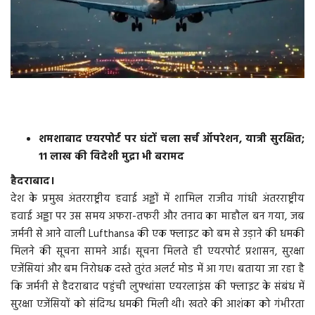
वीडियो
गैलरी
अंतरराष्ट्रीय
राजनीति
शमशाबाद एयरपोर्ट पर घंटों चला सर्च ऑपरेशन, यात्री सुरक्षित;
11 लाख की विदेशी मुद्रा भी बरामद
मौसम समाचार
हैदराबाद।
देश के प्रमुख अंतरराष्ट्रीय हवाई अड्डों में शामिल राजीव गांधी अंतरराष्ट्रीय
दिल्ली
हवाई अड्डा पर उस समय अफरा-तफरी और तनाव का माहौल बन गया, जब
जर्मनी से आने वाली Lufthansa की एक फ्लाइट को बम से उड़ाने की धमकी
उत्तर प्रदेश
मिलने की सूचना सामने आई। सूचना मिलते ही एयरपोर्ट प्रशासन, सुरक्षा
एजेंसियां और बम निरोधक दस्ते तुरंत अलर्ट मोड में आ गए। बताया जा रहा है
व्यापार/रोजगार
कि जर्मनी से हैदराबाद पहुंची लुफ्थांसा एयरलाइंस की फ्लाइट के संबंध में
सुरक्षा एजेंसियों को संदिग्ध धमकी मिली थी। खतरे की आशंका को गंभीरता
महाराष्ट्र