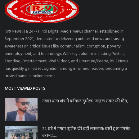
Rv9 News is a 24×7 Hindi Digital Media Mews channel, established in
September 2021, dedicated to delivering unbiased news and raising
awareness on critical issues like communalism, corruption, poverty,
unemployment, and technology. With key columns including Politics,
Trending, Entertainment, Viral Videos, and Literature/Poetry, RV 9 News
has quickly gained recognition among informed readers, becoming a
trusted name in online media.
MOST VIEWED POSTS
गगहा थाना क्षेत्र में दर्दनाक दुर्घटना: बाइक सवार की मौत,...
24 घंटे में गगहा पुलिस की बड़ी सफलता: चोरी हुआ पंपसेट
बरामद,...