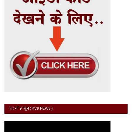
आर वी 9 न्यूज़ ( RV9 NEWS )