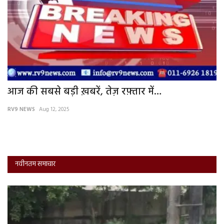
आज की सबसे बड़ी ख़बरें, तेज़ रफ़्तार में…
ग
ज
RV9 NEWS
Aug 12, 2025
RV
नवीनतम समाचार