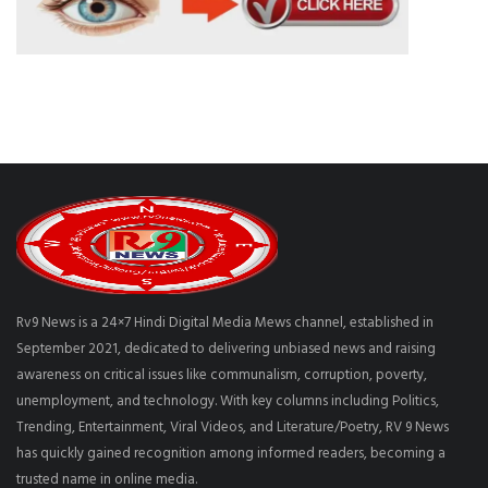
Rv9 News is a 24×7 Hindi Digital Media Mews channel, established in
September 2021, dedicated to delivering unbiased news and raising
awareness on critical issues like communalism, corruption, poverty,
unemployment, and technology. With key columns including Politics,
Trending, Entertainment, Viral Videos, and Literature/Poetry, RV 9 News
has quickly gained recognition among informed readers, becoming a
trusted name in online media.