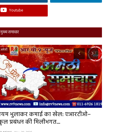
Youtube
मुख्य समाचार
अमेठी
उत्तर प्रदेश
ियम भुलाकर कमाई का खेल: एआरटीओ–
गगहा दुर्गा मंद
्कूल प्रबंधन की मिलीभगत...
रामनवमी दंगल