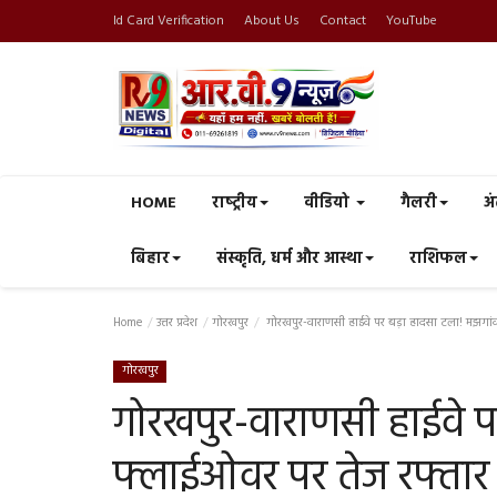
Id Card Verification
About Us
Contact
YouTube
HOME
राष्‍ट्रीय
वीडियो
गैलरी
अं
बिहार
संस्कृति, धर्म और आस्था
राशिफल
Home
उत्तर प्रदेश
गोरखपुर
गोरखपुर-वाराणसी हाईवे पर बड़ा हादसा टला! मझगांव
गोरखपुर
गोरखपुर-वाराणसी हाईवे प
फ्लाईओवर पर तेज रफ्तार 