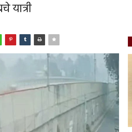
े यात्री