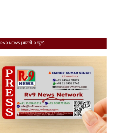
RV9 NEWS (आर.वी. 9 न्यूज़)