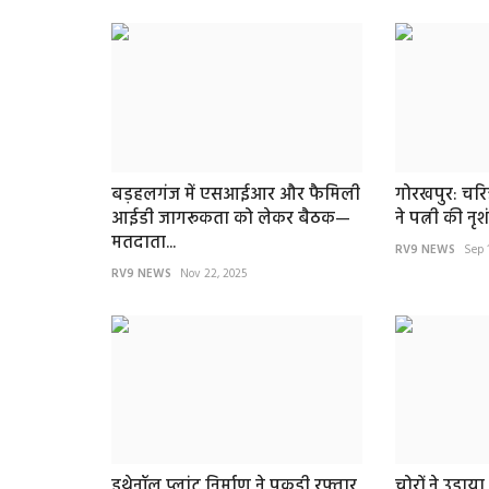
मऊ
बड़हलगंज में एसआईआर और फैमिली
गोरखपुर: चरि
आईडी जागरूकता को लेकर बैठक—
ने पत्नी की नृशं
मतदाता...
RV9 NEWS
Sep 
RV9 NEWS
Nov 22, 2025
घोसी, मऊ — जमीन विवाद में न्याय क
तरस रही मीना देवी,...
इथेनॉल प्लांट निर्माण ने पकड़ी रफ्तार,
चोरों ने उड़ा