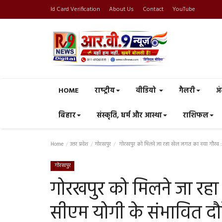
Id Card Verification
About Us
Contact
YouTube
HOME
राष्‍ट्रीय
वीडियो
गैलरी
अं
बिहार
संस्कृति, धर्म और आस्था
राशिफल
Home
उत्तर प्रदेश
गोरखपुर
गोरखपुर को मिलने जा रहा खेल जगत का नया गौरव : सीए
गोरखपुर
गोरखपुर को मिलने जा रह
सीएम योगी के संभावित दौरे 