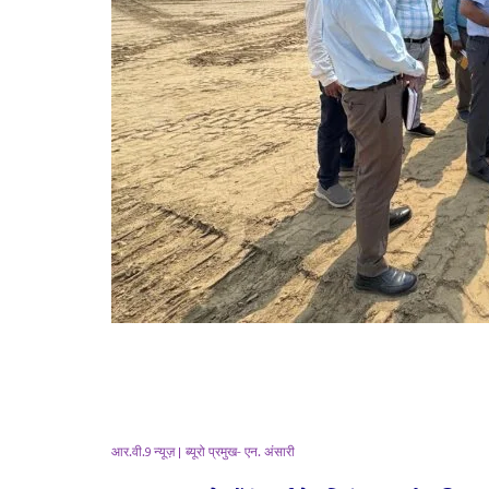
आर.वी.
9
न्यूज़
|
ब्यूरो प्रमुख- एन. अंसारी