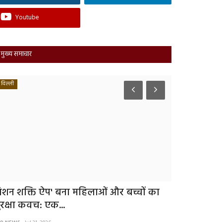
Youtube
मुख्य समाचार
दिल्ली
अमेठी
िशन शक्ति ऐप' बना महिलाओं और बच्चों का
अमेठी में बड
ुरक्षा कवच: एक...
नाम बदलकर 5