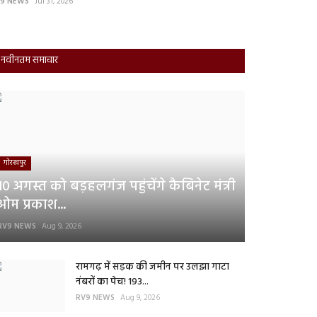
9 NEWS
Jul 31, 2026
RV9 NEWS
Dec 11, 
नवीनतम समाचार
गोरखपुर
10 अगस्त को बड़हलगंज पहुंचेंगे कैबिनेट मंत्री
ओम प्रकाश...
RV9 NEWS
Aug 9, 2026
रामगढ़ में सड़क की जमीन पर उलझा गाटा
नंबरों का पेच! 193...
RV9 NEWS
Aug 9, 2026