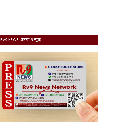
RV9 NEWS (आर.वी. 9 न्यूज़)