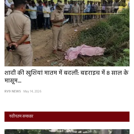
म,
शादी की खुशियां मातम में बदलीं: बहराइच में 8 साल के
आ
मासूम...
क
RV9 NEWS
May 14, 2026
RV
नवीनतम समाचार