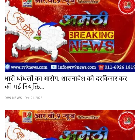
More
बिहार
संस्कृति, धर्म और आस्था
राशिफल
भारी धांधली का आरोप, शासनादेश को दरकिनार कर
की गई नियुक्ति...
RV9 NEWS
Dec 21, 2025