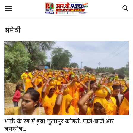
अमेठी
Login
Register
Home
Id Card Verification
About Us
Contact
YouTube
भक्ति के रंग में डूबा तुलापुर कोडरी: गाजे-बाजे और
जयघोष...
राष्‍ट्रीय