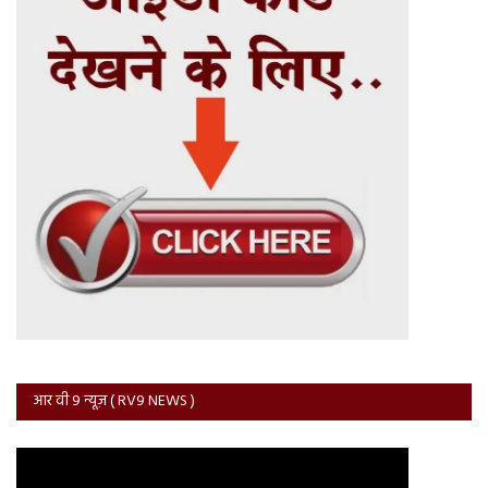
आर वी 9 न्यूज़ ( RV9 NEWS )