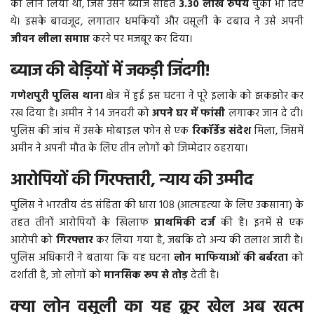
का लोन लिया था, जिसे उसने ब्याज सहित
3.30 लाख रुपये
चुका भी दिए
थे। इसके बावजूद, लगातार धमकियों और वसूली के दबाव ने उसे अपनी
More
जीवन लीला समाप्त
करने पर मजबूर कर दिया।
ब्याज की बेड़ियों में जकड़ी जिंदगी!
बिहार
गणेशपुरी पुलिस थाना
क्षेत्र में हुई इस घटना ने पूरे इलाके को झकझोर कर
संस्कृति, धर्म और आस्था
रख दिया है। अमीन ने 14 जनवरी को
अपने घर में फांसी
लगाकर जान दे दी।
पुलिस की जांच में उसके मोबाइल फोन से एक
रिकॉर्डेड संदेश
मिला, जिसमें
राशिफल
अमीन ने अपनी मौत के लिए तीन लोगों को जिम्मेदार ठहराया।
आरोपियों की गिरफ्तारी, न्याय की उम्मीद
पुलिस ने भारतीय दंड संहिता की धारा 108 (आत्महत्या के लिए उकसाना) के
तहत तीनों आरोपियों के खिलाफ
प्राथमिकी दर्ज
की है। इनमें से एक
आरोपी को
गिरफ्तार
कर लिया गया है, जबकि दो अन्य की तलाश जारी है।
पुलिस अधिकारी ने बताया कि यह घटना
लोन माफियाओं की बर्बरता
को
दर्शाती है, जो लोगों को
मानसिक रूप से तोड़
देती है।
क्या लोन वसूली का यह क्रूर खेल अब खत्म