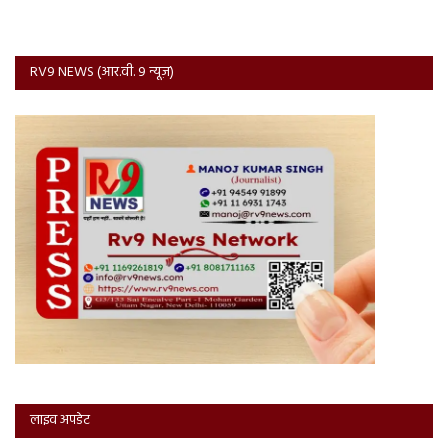
RV9 NEWS (आर.वी. 9 न्यूज़)
लाइव अपडेट