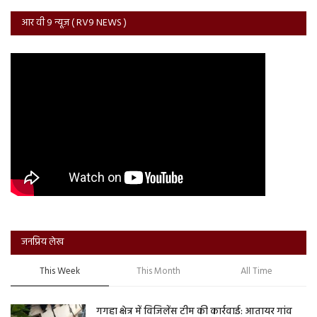
आर वी 9 न्यूज़ ( RV9 NEWS )
जनप्रिय लेख
This Week
This Month
All Time
गगहा क्षेत्र में विजिलेंस टीम की कार्रवाई: आतायर गांव