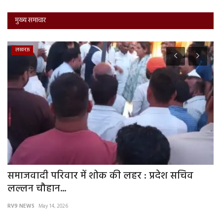
मुख्य समाचार
लखनऊ
समाजवादी परिवार में शोक की लहर : प्रदेश सचिव
र
लल्लन चौहान...
हत
RV9 NEWS
May 14, 2026
RV