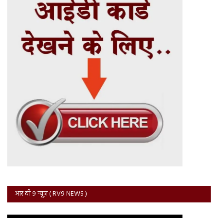
आर वी 9 न्यूज़ ( RV9 NEWS )