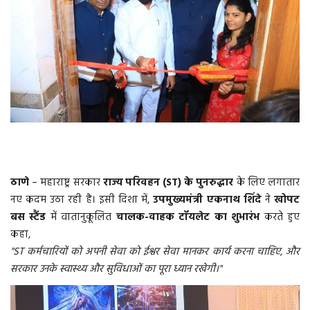
वीडियो
गैलरी
अंतरराष्ट्रीय
राजनीति
मौसम समाचार
ठाणे
– महाराष्ट्र सरकार
राज्य परिवहन (ST) के पुनरुद्धार
के लिए लगातार
नए कदम उठा रही है। इसी दिशा में,
उपमुख्यमंत्री एकनाथ शिंदे
ने
खोपट
दिल्ली
बस स्टैंड
में वातानुकूलित
चालक-वाहक टॉयलेट का शुभारंभ
करते हुए
कहा,
उत्तर प्रदेश
"ST कर्मचारियों को अपनी सेवा को ईश्वर सेवा मानकर कार्य करना चाहिए, और
सरकार उनके स्वास्थ्य और सुविधाओं का पूरा ध्यान रखेगी।"
व्यापार/रोजगार
महाराष्ट्र