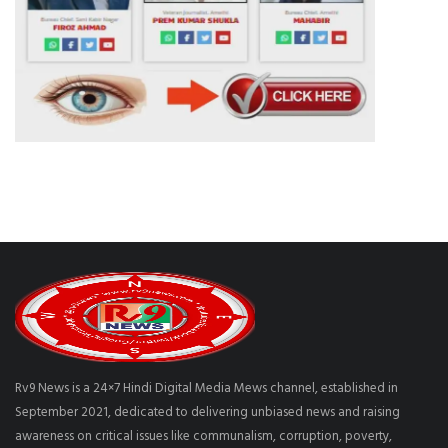
Rv9 News is a 24×7 Hindi Digital Media Mews channel, established in
September 2021, dedicated to delivering unbiased news and raising
awareness on critical issues like communalism, corruption, poverty,