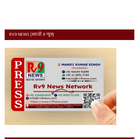
RV9 NEWS (आर.वी. 9 न्यूज़)