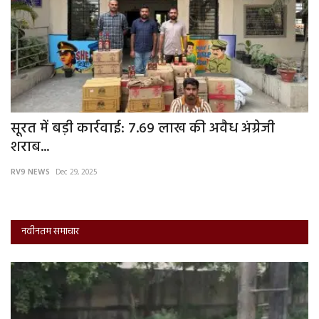
सूरत में बड़ी कार्रवाई: 7.69 लाख की अवैध अंग्रेजी
ब
शराब...
फ
RV9 NEWS
Dec 29, 2025
RV
नवीनतम समाचार