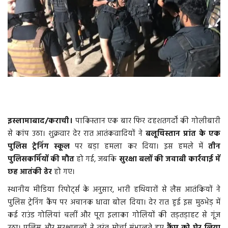
वीडियो
गैलरी
अंतरराष्ट्रीय
राजनीति
इस्लामाबाद/कराची।
पाकिस्तान एक बार फिर दहशतगर्दों की गोलीबारी
मौसम समाचार
से कांप उठा। शुक्रवार देर रात आतंकवादियों ने
बलूचिस्तान प्रांत के एक
पुलिस ट्रेनिंग स्कूल
पर बड़ा हमला कर दिया। इस हमले में
तीन
दिल्ली
पुलिसकर्मियों की मौत
हो गई, जबकि
सुरक्षा बलों की जवाबी कार्रवाई में
छह आतंकी ढेर
हो गए।
उत्तर प्रदेश
स्थानीय मीडिया रिपोर्ट्स के अनुसार, भारी हथियारों से लैस आतंकियों ने
व्यापार/रोजगार
पुलिस ट्रेनिंग कैंप पर अचानक धावा बोल दिया। देर रात हुई इस मुठभेड़ में
कई राउंड गोलियां चलीं और पूरा इलाका गोलियों की तड़तड़ाहट से गूंज
महाराष्ट्र