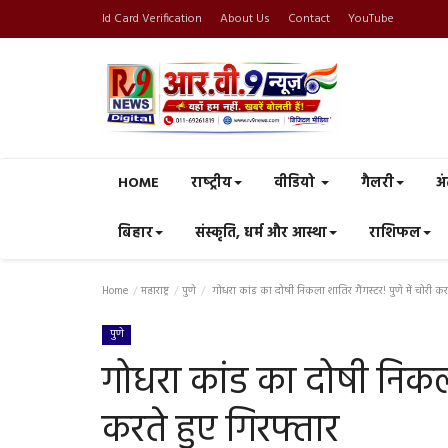
Id Card Verification
About Us
Contact
YouTube
HOME
राष्‍ट्रीय
वीडियो
गैलरी
अं
बिहार
संस्कृति, धर्म और आस्था
राशिफल
Home
महाराष्ट्र
पुणे
गोधरा कांड का दोषी निकला शातिर गैंगस्टर! पुणे में चोरी कर
पुणे
गोधरा कांड का दोषी निकला 
करते हुए गिरफ्तार