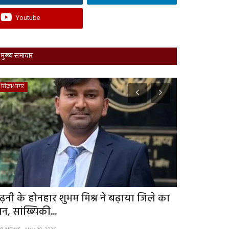
Youtube
मुख्य समाचार
सिद्धार्थनगर
अंतरराष्ट्रीय
ढ़नी के होनहार शुभम मिश्र ने बढ़ाया जिले का
बीजिंग में ट
ान, सांख्यिकी...
व्यापार, टेक्न