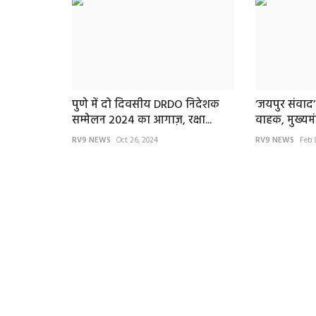
पुणे में दो दिवसीय DRDO निदेशक
‘जयपुर संवाद’ 
सम्मेलन 2024 का आगाज़, रक्षा...
वाहक, मुख्यमंत्
प्रयागराज
RV9 NEWS
Oct 26, 2024
RV9 NEWS
Feb 
संगम तट पर उमड़ा आस्था का महासाग
पूर्णिमा स्नान के...