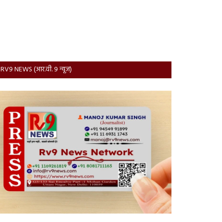
RV9 NEWS (आर.वी. 9 न्यूज़)